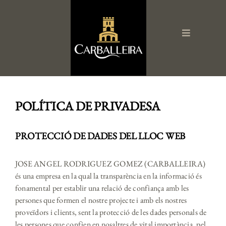
Skip
to
content
Toggle
Navigation
El Restaurant
POLÍTICA DE PRIVADESA
La Carta
El Menú de l’Àngel
PROTECCIÓ DE DADES DEL LLOC WEB
Menús de Grups
JOSE ANGEL RODRIGUEZ GOMEZ (CARBALLEIRA)
Regali Carballeira
és una empresa en la qual la transparència en la informació és
fonamental per establir una relació de confiança amb les
Reserves
persones que formen el nostre projecte i amb els nostres
proveïdors i clients, sent la protecció de les dades personals de
les persones que confien en nosaltres de vital importància, pel