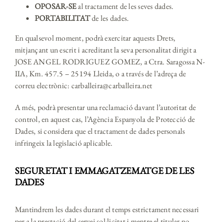
OPOSAR-SE
al tractament de les seves dades.
PORTABILITAT
de les dades.
En qualsevol moment, podrà exercitar aquests Drets,
mitjançant un escrit i acreditant la seva personalitat dirigit a
JOSE ANGEL RODRIGUEZ GOMEZ, a Ctra. Saragossa N-
IIA, Km. 457.5 – 25194 Lleida, o a través de l’adreça de
correu electrònic:
carballeira@carballeira.net
A més, podrà presentar una reclamació davant l’autoritat de
control, en aquest cas, l’Agència Espanyola de Protecció de
Dades, si considera que el tractament de dades personals
infringeix la legislació aplicable.
SEGURETAT I EMMAGATZEMATGE DE LES
DADES
Mantindrem les dades durant el temps estrictament necessari
per a la prestació del servei sol·licitat i mentre el titular no