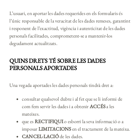
L’usuari, en aportar les dades requerides en els formularis és
l’únic responsable de la veracitat de les dades remeses, garantint
i responent de l’exactitud, vigència i autenticitat de les dades
personals facilitades, comprometent-se a mantenir-los
degudament actualitzats.
QUINS DRETS TÉ SOBRE LES DADES
PERSONALS APORTADES
Una vegada aportades les dades personals tindrà dret a:
consultar qualsevol dubte i al fet que se li informi de
com fem servir les dades i a obtenir
ACCÉS
a les
mateixes.
que es
RECTIFIQUI
o esborri la seva informació o a
imposar
LIMITACIONS
en el tractament de la mateixa.
CANCEL·LACIÓ
de les dades.